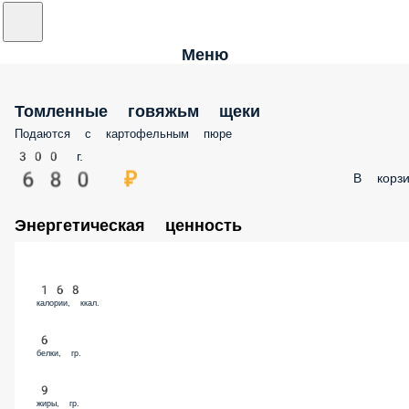
Меню
Томленные говяжьм щеки
Подаются с картофельным пюре
300 г.
680 ₽
В корзи
Энергетическая ценность
168
калории, ккал.
6
белки, гр.
9
жиры, гр.