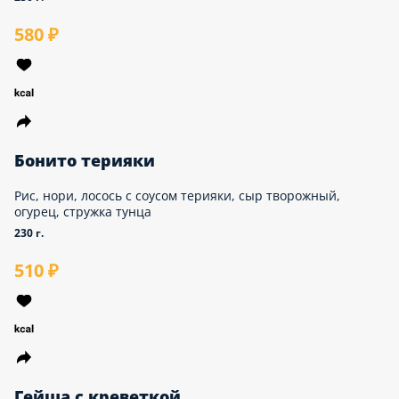
Рис, нори, креветка, сыр творожный, огурец,
стружка тунца
230 г.
580 ₽
Бонито терияки
Рис, нори, лосось с соусом терияки, сыр
творожный, огурец, стружка тунца
230 г.
510 ₽