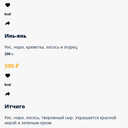
730 ₽
Инь-янь
Рис, нори, креветка, лосось и огурец
200 г.
590 ₽
Итчиго