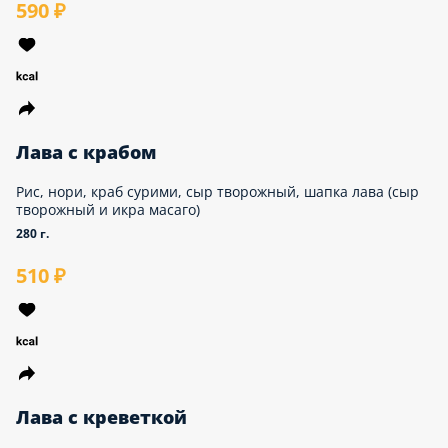
Рис, нори, креветка в темпуре, лук зеленый,
огурец, сыр творожный. Украшатся шапкой лава
(сыр творожный и икра масаго), соусом спайси и
луком фри
300 г.
590 ₽
Лава с крабом
Рис, нори, краб сурими, сыр творожный, шапка
лава (сыр творожный и икра масаго)
280 г.
510 ₽