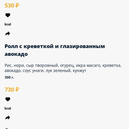
Ролл с копчённым беконом и
топпингом Чеддер
Рис, нори, сыр творожный, огурец, лук зелёный,
бекон, топпинг чеддер, икра масаго, арахис
290 г.
530 ₽
Ролл с креветкой и глазированным
авокадо
Рис, нори, сыр творожный, огурец, икра масаго,
креветка, авокадо, соус унаги, лук зеленый, кунжут
300 г.