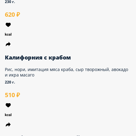
Рис, нори, лосось, творожный сыр. Украшается
красной икрой и зеленым луком
230 г.
620 ₽
Калифорния с крабом
Рис, нори, имитация мяса краба, сыр творожный,
авокадо и икра масаго
220 г.
510 ₽