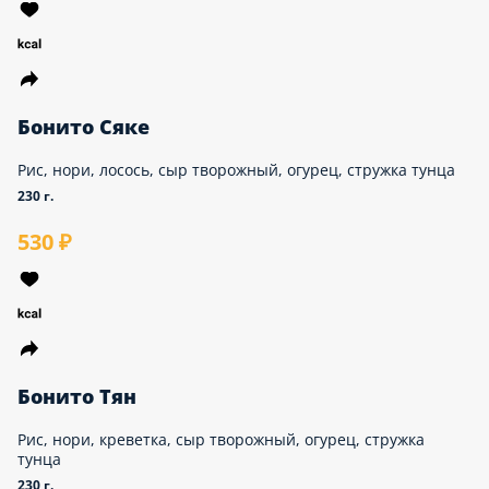
500 ₽
Бонито Сяке
Рис, нори, лосось, сыр творожный, огурец, стружка
тунца
230 г.
530 ₽
Бонито Тян