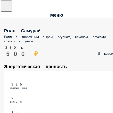
Меню
Ролл Самурай
Ролл с творожным сыром, огурцом, беконом, соусами
спайси и унаги
230 г.
500 ₽
В корзи
Энергетическая ценность
326
калории, ккал.
9
белки, гр.
15