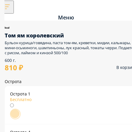
Меню
Том ям королевский
Бульон курица/говядина, паста том-ям, креветки, мидии, кальмары,
мини-осьминоги, шампиньоны, лук красный, томаты черри. Подается
с рисом, лаймом и кинзой 500/100
600 г.
810 ₽
В корзин
Острота
Острота 1
Бесплатно