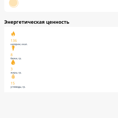
Энергетическая ценность
136
калории, ккал.
8
белки, гр.
3
жиры, гр.
15
углеводы, гр.