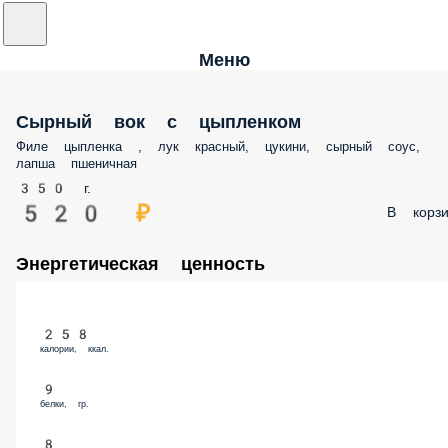
Меню
Сырный вок с цыпленком
Филе цыпленка , лук красный, цукини, сырный соус,
лапша пшеничная
350 г.
520 ₽
В корзи
Энергетическая ценность
258
калории, ккал.
9
белки, гр.
8