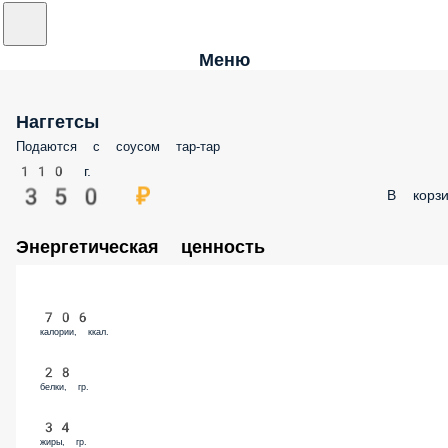
Меню
Наггетсы
Подаются с соусом тар-тар
110 г.
350 ₽
В корзи
Энергетическая ценность
706
калории, ккал.
28
белки, гр.
34
жиры, гр.