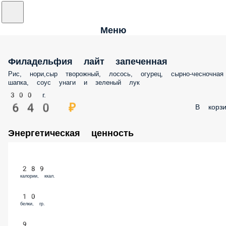
Меню
Филадельфия лайт запеченная
Рис, нори,сыр творожный, лосось, огурец, сырно-чесночная шапка,
соус унаги и зеленый лук
300 г.
640 ₽
В корз
Энергетическая ценность
289
калории, ккал.
10
белки, гр.
9