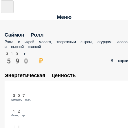
Меню
Саймон Ролл
Ролл с икрой масаго, творожным сыром, огурцом, лосос
и сырной шапкой
310 г.
590 ₽
В корзи
Энергетическая ценность
307
калории, ккал.
12
белки, гр.
11